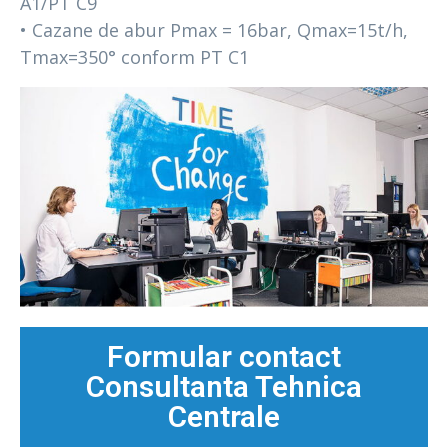
A1/PT C9
• Cazane de abur Pmax = 16bar, Qmax=15t/h,
Tmax=350° conform PT C1
Formular contact
Consultanta Tehnica
Centrale