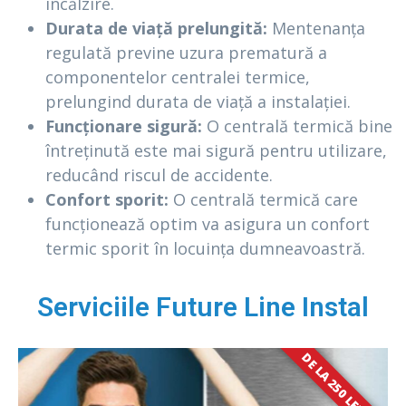
încălzire.
Durata de viață prelungită:
Mentenanța
regulată previne uzura prematură a
componentelor centralei termice,
prelungind durata de viață a instalației.
Funcționare sigură:
O centrală termică bine
întreținută este mai sigură pentru utilizare,
reducând riscul de accidente.
Confort sporit:
O centrală termică care
funcționează optim va asigura un confort
termic sporit în locuința dumneavoastră.
Serviciile Future Line Instal
DE LA 250 LEI / AN