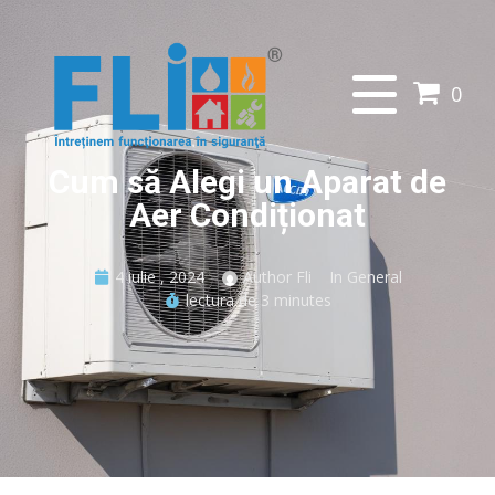
0
Cum să Alegi un Aparat de
Aer Condiționat
4 iulie , 2024
Author
Fli
In
General
lectura de
3 minutes