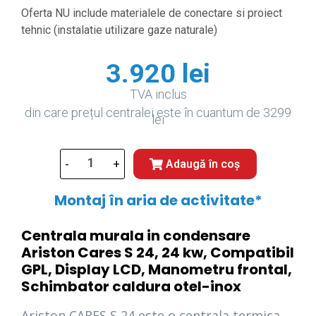
Oferta NU include materialele de conectare si proiect
tehnic (instalatie utilizare gaze naturale)
3.920
lei
TVA inclus
din care prețul centralei este în cuantum de 3299
lei
-
+
Adaugă în coș
Montaj în aria de activitate*
Centrala murala in condensare
Ariston Cares S 24, 24 kw, Compatibil
GPL, Display LCD, Manometru frontal,
Schimbator caldura otel-inox
Ariston CARES S 24 este o centrala termica