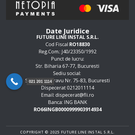
Date Juridice
FUTURE LINE INSTAL S.R.L.
Cod Fiscal
RO18830
Reg.Com.: J40/23350/1992
Punct de lucru:
Str. Biharia 67-77, Bucuresti
Sediu social:
Sos. Mihai Bravu Nr. 75-83, Bucuresti
021 201 1114
Dispecerat 0212011114
Email: dispecerat@fli.ro
Banca: ING BANK
RO66INGB0000999903914934
COPYRIGHT © 2025 FUTURE LINE INSTAL S.R.L.