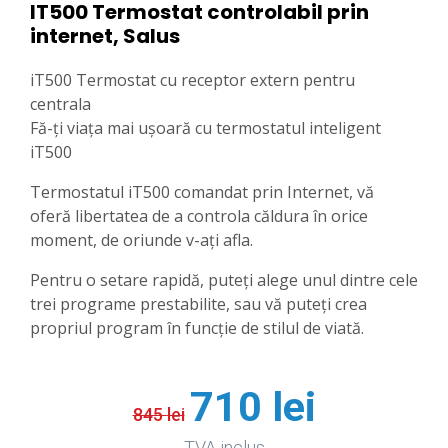
IT500 Termostat controlabil prin
internet, Salus
iT500
Termostat cu receptor extern pentru
centrala
Fă-ți viața mai ușoară cu termostatul inteligent
iT500
Termostatul iT500 comandat prin Internet, vă
oferă libertatea de a controla căldura în orice
moment, de oriunde v-ați afla.
Pentru o setare rapidă, puteți alege unul dintre cele
trei programe prestabilite, sau vă puteți crea
propriul program în funcție de stilul de viată.
710
lei
845
lei
TVA inclus