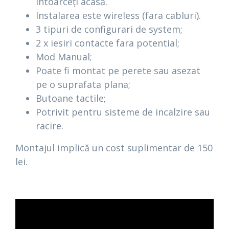
întoarceți acasă.
Instalarea este wireless (fara cabluri).
3 tipuri de configurari de system;
2 x iesiri contacte fara potential;
Mod Manual;
Poate fi montat pe perete sau asezat
pe o suprafata plana;
Butoane tactile;
Potrivit pentru sisteme de incalzire sau
racire.
Montajul implică un cost suplimentar de 150
lei.